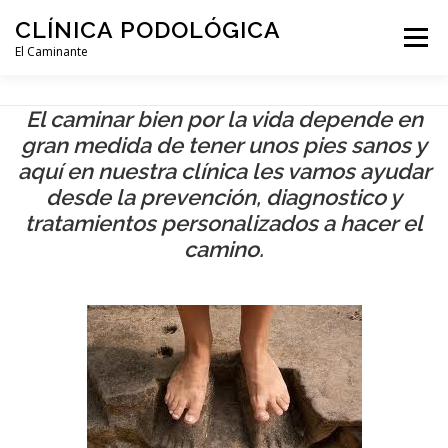
Saltar
CLÍNICA PODOLÓGICA
al
Menú
contenido
El Caminante
INICIO
SERVICIOS
CONSEJOS
El caminar bien por la vida depende en
gran medida de tener unos pies sanos y
aquí en nuestra clínica les vamos ayudar
PREGUNTAS Y RESPUESTAS
CONTACTA
desde la prevención, diagnostico y
tratamientos personalizados a hacer el
camino.