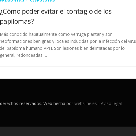
PREGUNTAS Y RESPUESTAS
¿Cómo poder evitar el contagio de los
papilomas?
Más conocido habitualmente como verruga plantar y son
neoformaciones benignas y locales inducidas por la infección del viru
del papiloma humano VPH. Son lesiones bien delimitadas por lo
general, redondeadas …
s derechos reservados. Web hecha por
websline.es
-
Aviso legal